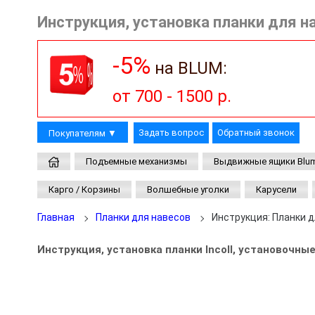
Инструкция, установка планки для нав
-7%
-10%
-5%
на BLUM:
от 1500 - 2500 р.
более 2500 р.
от 700 - 1500 р.
Задать вопрос
Обратный звонок
Покупателям
▼
Подъемные механизмы
Выдвижные ящики Blu
Карго / Корзины
Волшебные уголки
Карусели
Главная
Планки для навесов
Инструкция: Планки дл
Инструкция, установка планки Incoll, установочны