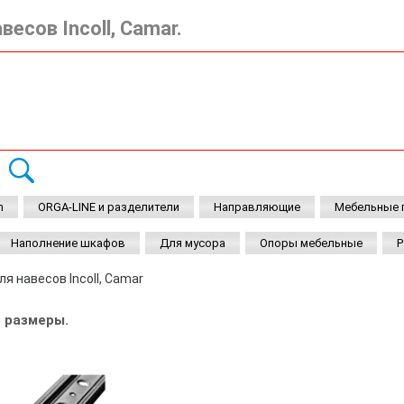
есов Incoll, Camar.
-3%
от 300 до 700 р.
m
ORGA-LINE и разделители
Направляющие
Мебельные 
Наполнение шкафов
Для мусора
Опоры мебельные
Р
я навесов Incoll, Camar
е размеры.